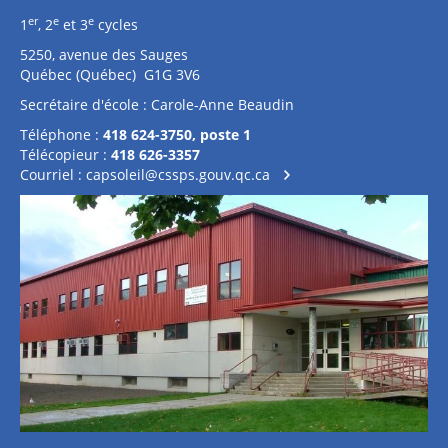
er
e
e
1
, 2
et 3
cycles
5250, avenue des Sauges
Québec (Québec) G1G 3V6
Secrétaire d'école : Carole-Anne Beaudin
Téléphone :
418 624-3750, poste 1
Télécopieur :
418 626-3357
Courriel :
capsoleil@cssps.gouv.qc.ca