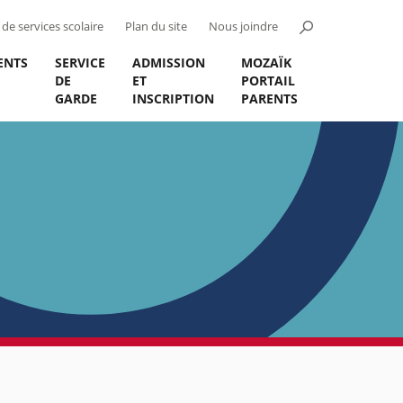
de services scolaire
Plan du site
Nous joindre
ENTS
SERVICE
ADMISSION
MOZAÏK
DE
ET
PORTAIL
GARDE
INSCRIPTION
PARENTS