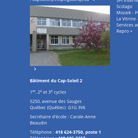
SPI Intern
Scolago
Mozaik - P
La Vitrine
Services 
Repro +
Bâtiment du Cap-Soleil 2
er
e
e
1
, 2
et 3
cycles
5250, avenue des Sauges
Québec (Québec) G1G 3V6
Secrétaire d'école : Carole-Anne
Beaudin
Téléphone :
418 624-3750, poste 1