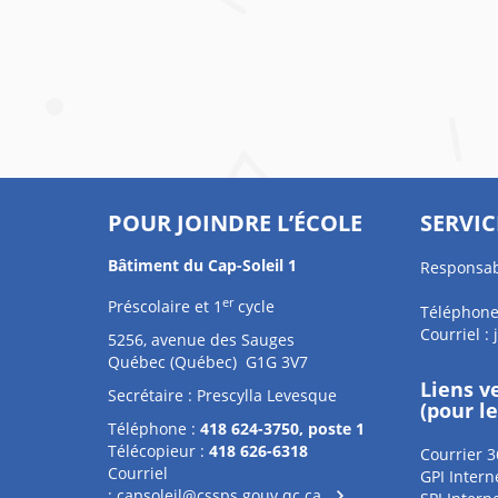
POUR JOINDRE L’ÉCOLE
SERVIC
Bâtiment du Cap-Soleil 1
Responsab
er
Préscolaire et 1
cycle
Téléphone
Courriel :
5256, avenue des Sauges
Québec (Québec) G1G 3V7
Liens v
Secrétaire : Prescylla Levesque
(pour l
Téléphone :
418 624-3750, poste 1
Télécopieur :
418 626-6318
Courrier 3
Courriel
GPI Intern
:
capsoleil@cssps.gouv.qc.ca