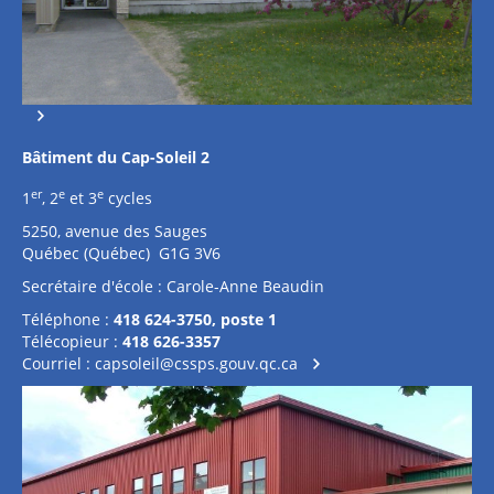
Bâtiment du Cap-Soleil 2
er
e
e
1
, 2
et 3
cycles
5250, avenue des Sauges
Québec (Québec) G1G 3V6
Secrétaire d'école : Carole-Anne Beaudin
Téléphone :
418 624-3750, poste 1
Télécopieur :
418 626-3357
Courriel :
capsoleil@cssps.gouv.qc.ca