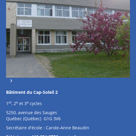
Bâtiment du Cap-Soleil 2
er
e
e
1
, 2
et 3
cycles
5250, avenue des Sauges
Québec (Québec) G1G 3V6
Secrétaire d'école : Carole-Anne Beaudin