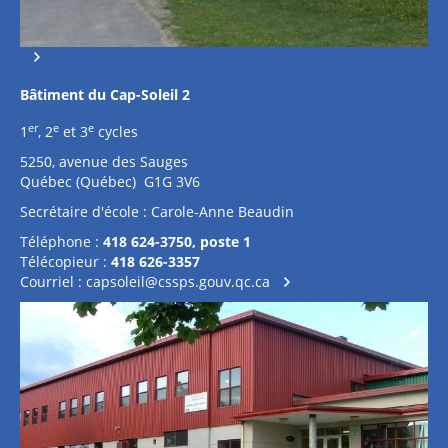
Bâtiment du Cap-Soleil 2
er
e
e
1
, 2
et 3
cycles
5250, avenue des Sauges
Québec (Québec) G1G 3V6
Secrétaire d'école : Carole-Anne Beaudin
Téléphone :
418 624-3750, poste 1
Télécopieur :
418 626-3357
Courriel :
capsoleil@cssps.gouv.qc.ca