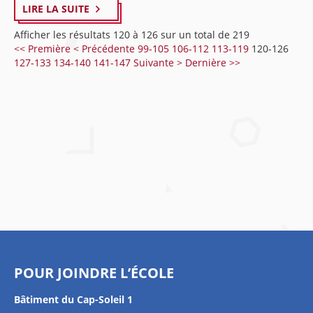
LIRE LA SUITE
Afficher les résultats 120 à 126 sur un total de 219
<< Première
< Précédente
99-105
106-112
113-119
120-126
127-133
134-140
141-147
Suivante >
Dernière >>
POUR JOINDRE L’ÉCOLE
Bâtiment du Cap-Soleil 1