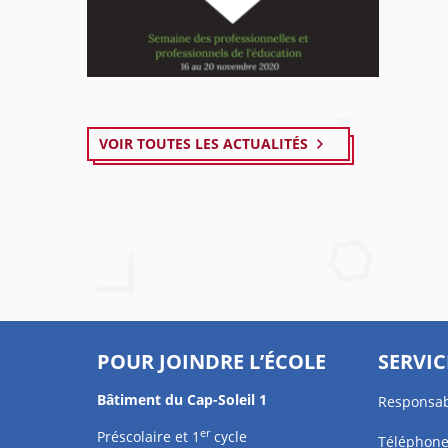
VOIR TOUTES LES ACTUALITÉS
POUR JOINDRE L’ÉCOLE
SERVIC
Bâtiment du Cap-Soleil 1
Responsab
er
Préscolaire et 1
cycle
Téléphone