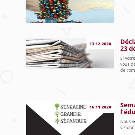
Décl
13.12.2020
23 d
Si votr
vous de
de comm
Sema
16.11.2020
l'éd
Nous s
visionn