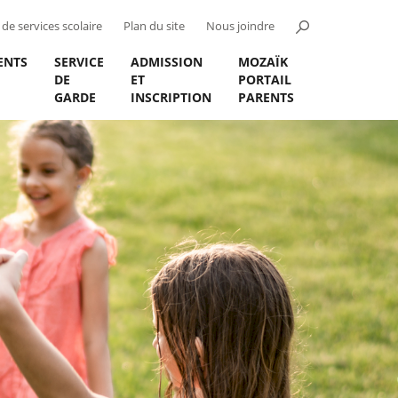
de services scolaire
Plan du site
Nous joindre
ENTS
SERVICE
ADMISSION
MOZAÏK
DE
ET
PORTAIL
GARDE
INSCRIPTION
PARENTS