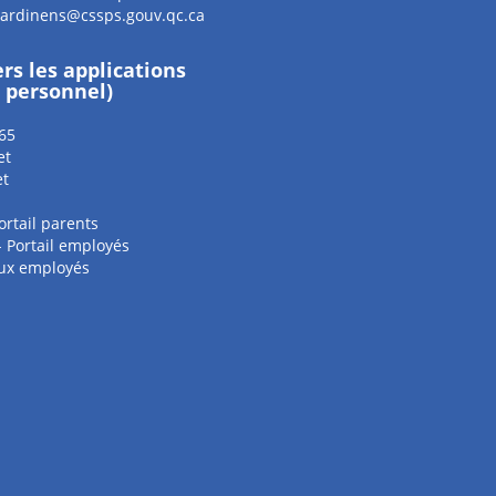
jardinens@cssps.gouv.qc.ca
ers les applications
e personnel)
65
et
et
ortail parents
 - Portail employés
aux employés