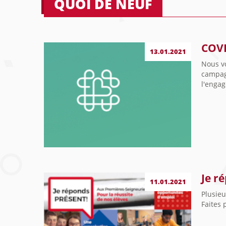
QUOI DE NEUF
COVI
13.01.2021
Nous vo
campag
l'engag
Je r
11.01.2021
Plusieu
Faites 