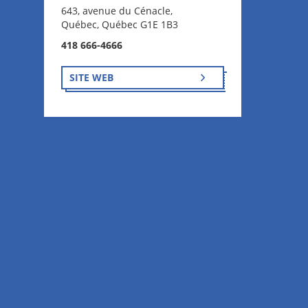
643, avenue du Cénacle,
Québec, Québec G1E 1B3
418 666-4666
SITE WEB