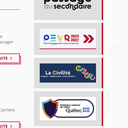
la
ourager
UITE
Carrière.
UITE