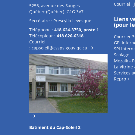
Courriel :
5256, avenue des Sauges
Québec (Québec) G1G 3V7
Liens v
Secrétaire : Prescylla Levesque
(pour l
Téléphone :
418 624-3750, poste 1
Télécopieur :
418 626-6318
Courrier 3
Courriel
GPI Intern
:
capsoleil@cssps.gouv.qc.ca
SPI Intern
Scolago
Mozaik - P
La Vitrine
Services 
Repro +
Bâtiment du Cap-Soleil 2