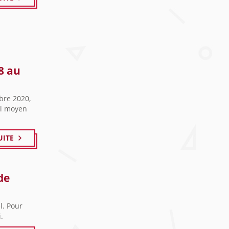
8 au
mbre 2020,
eul moyen
UITE
de
l. Pour
.